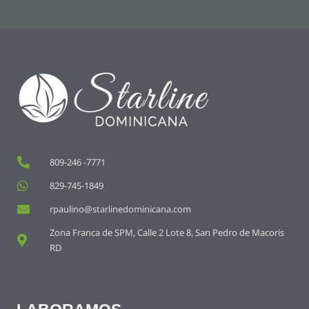
809-246 -7771
829-745-1849
rpaulino@starlinedominicana.com
Zona Franca de SPM, Calle 2 Lote 8, San Pedro de Macoris
RD