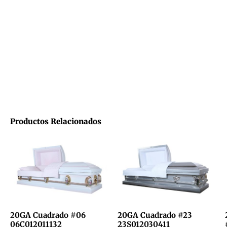
Productos Relacionados
20GA Cuadrado #06
20GA Cuadrado #23
06C012011132
23S012030411