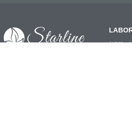
LABO
Lunes - J
7:00 AM -
Viernes
7:00 AM -
809-246 -7771
829-745-1849
rpaulino@starlinedominicana.com
Zona Franca de SPM, Calle 2 Lote 8, San
Pedro de Macoris RD