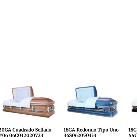
20GA Cuadrado Sellado
18GA Redondo Tipo Uno
18G
#06 06C032020723
36S062050333
44