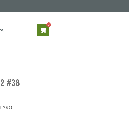
TA
2 #38
CLARO