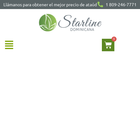
Llámanos para obtener el mejor precio de ataúd
1 809-246-7771