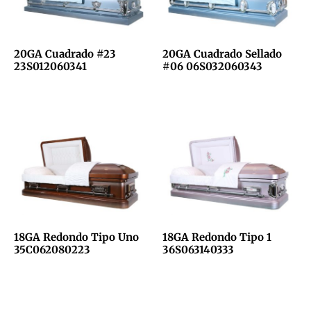
20GA Cuadrado #23
20GA Cuadrado Sellado
23S012060341
#06 06S032060343
18GA Redondo Tipo Uno
18GA Redondo Tipo 1
35C062080223
36S063140333