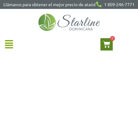
Llámanos para obtener el mejor precio de ataúd
1 809-246-7771