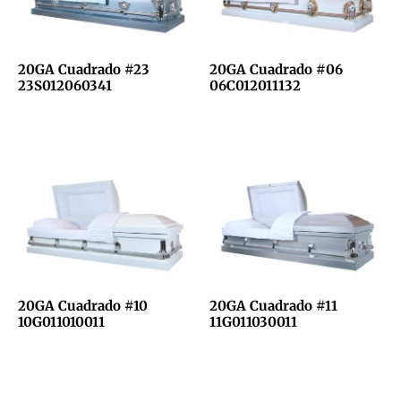
20GA Cuadrado #23
20GA Cuadrado #06
23S012060341
06C012011132
20GA Cuadrado #10
20GA Cuadrado #11
10G011010011
11G011030011