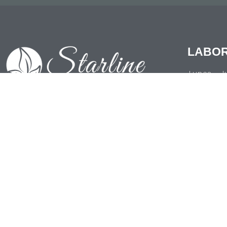
LABO
Lunes - J
7:00 AM -
Viernes
7:00 AM -
809-246 -7771
829-745-1849
rpaulino@starlinedominicana.com
Zona Franca de SPM, Calle 2 Lote 8, San
Pedro de Macoris RD