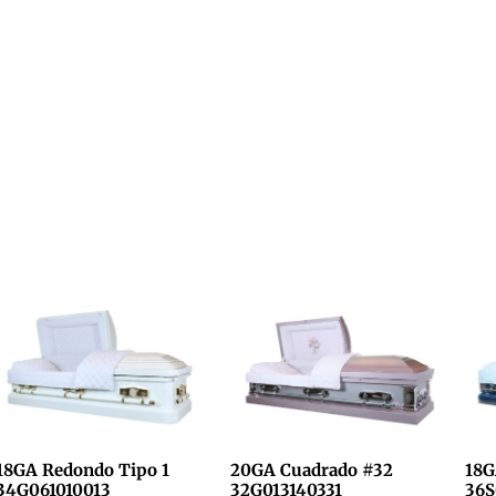
18GA Redondo Tipo 1
20GA Cuadrado #32
18G
34G061010013
32G013140331
36S