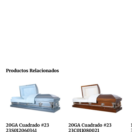
Productos Relacionados
20GA Cuadrado #23
20GA Cuadrado #23
23S012060341
23C011080021